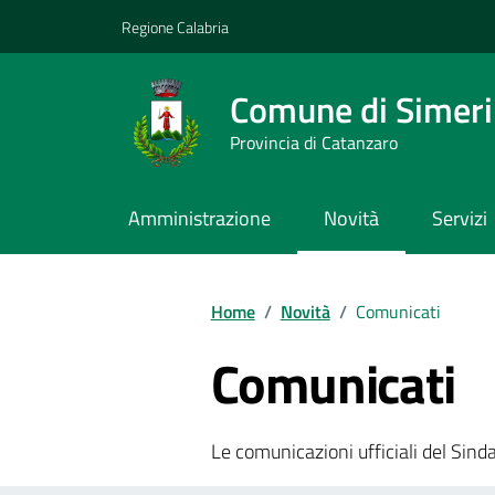
Vai ai contenuti
Vai al footer
Regione Calabria
Comune di Simeri 
Provincia di Catanzaro
Amministrazione
Novità
Servizi
Home
/
Novità
/
Comunicati
Comunicati
Le comunicazioni ufficiali del Sindac