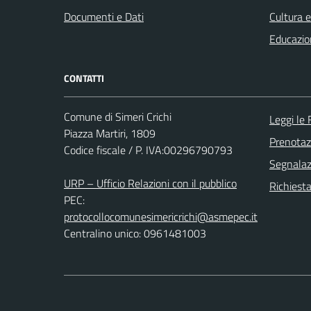
Documenti e Dati
Cultura 
Educazio
CONTATTI
Comune di Simeri Crichi
Leggi le
Piazza Martiri, 1809
Prenota
Codice fiscale / P. IVA:00296790793
Segnalazi
URP – Ufficio Relazioni con il pubblico
Richiest
PEC:
protocollocomunesimericrichi@asmepec.it
Centralino unico: 0961481003