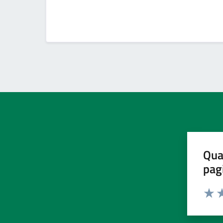
Qua
pag
Valut
Va