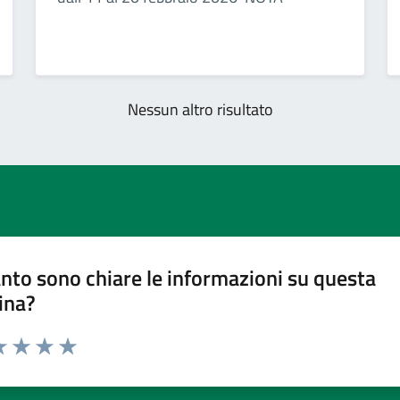
Nessun altro risultato
nto sono chiare le informazioni su questa
ina?
a 1 stelle su 5
luta 2 stelle su 5
Valuta 3 stelle su 5
Valuta 4 stelle su 5
Valuta 5 stelle su 5