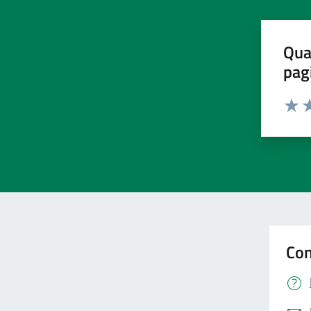
Qua
pag
Valut
Va
Con