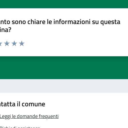
nto sono chiare le informazioni su questa
ina?
a 1 stelle su 5
luta 2 stelle su 5
Valuta 3 stelle su 5
Valuta 4 stelle su 5
Valuta 5 stelle su 5
tatta il comune
Leggi le domande frequenti