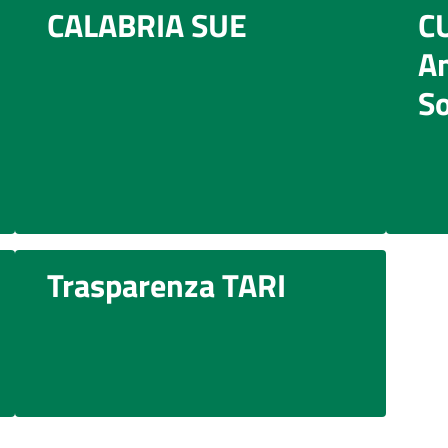
CALABRIA SUE
CU
An
So
Trasparenza TARI