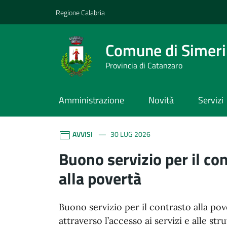
Vai ai contenuti
Vai al footer
Regione Calabria
Comune di Simeri 
Provincia di Catanzaro
Amministrazione
Novità
Servizi
Comune di Simeri Crich
Contenuti in evidenza
AVVISI
30 LUG 2026
Buono servizio per il co
alla povertà
Buono servizio per il contrasto alla pov
attraverso l’accesso ai servizi e alle str