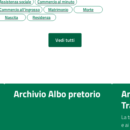
Assistenza sociale
Commercio al minuto
Commercio all'ingrosso
Matrimonio
Morte
Nascita
Residenza
Vedi tutti
Archivio Albo pretorio
A
T
La t
e ai