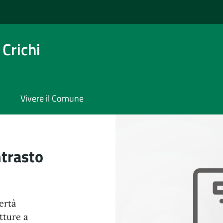
Crichi
Vivere il Comune
i
ntrasto
ertà
utture a