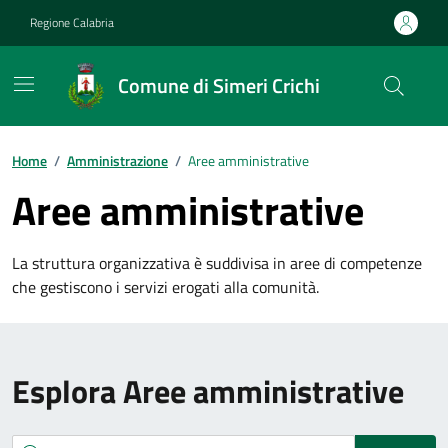
Vai ai contenuti
Vai al footer
Regione Calabria
Comune di Simeri Crichi
Home
/
Amministrazione
/
Aree amministrative
Aree amministrative
La struttura organizzativa è suddivisa in aree di competenze
che gestiscono i servizi erogati alla comunità.
Esplora Aree amministrative