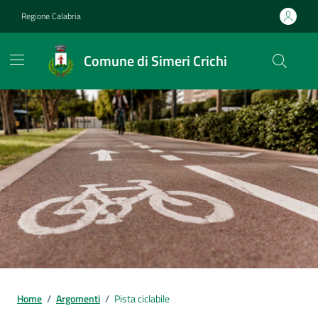
Vai ai contenuti
Vai al footer
Regione Calabria
Comune di Simeri Crichi
Home
/
Argomenti
/
Pista ciclabile