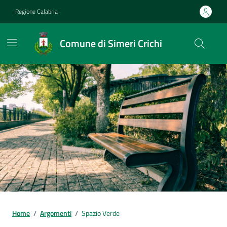
Vai ai contenuti
Vai al footer
Regione Calabria
Comune di Simeri Crichi
Home
/
Argomenti
/
Spazio Verde