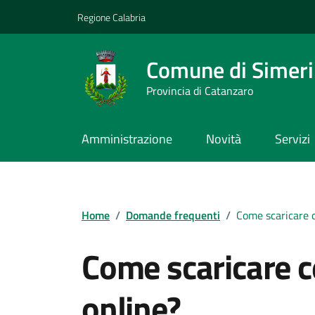
Vai ai contenuti
Vai al footer
Regione Calabria
Comune di Simeri 
Provincia di Catanzaro
Amministrazione
Novità
Servizi
Home
/
Domande frequenti
/
Come scaricare ce
Come scaricare ce
online?