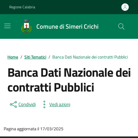
Vai ai contenuti
Vai al footer
Regione Calabria
Comune di Simeri Crichi
Home
/
Siti Tematici
/
Banca Dati Nazionale dei contratti Pubblici
Banca Dati Nazionale dei
contratti Pubblici
Condividi
Vedi azioni
Pagina aggiornata il 17/03/2025