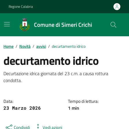
Vai ai contenuti
Vai al footer
Regione Calabria
Comune di Simeri Crichi
Home
/
Novità
/
avvisi
/
decurtamento idrico
decurtamento idrico
Dettagli della notizia
Decurtazione idrica giornata del 23 c.m. a causa rottura
condotta.
Data:
Tempo di lettura:
1 min
23 Marzo 2026
Condividi
Vedi azioni