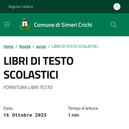
Vai ai contenuti
Vai al footer
Regione Calabria
Comune di Simeri Crichi
Home
/
Novità
/
avvisi
/
LIBRI DI TESTO SCOLASTICI
LIBRI DI TESTO
SCOLASTICI
Dettagli della notizia
FORNITURA LIBRI TESTO
Data:
Tempo di lettura:
1 min
16 Ottobre 2025