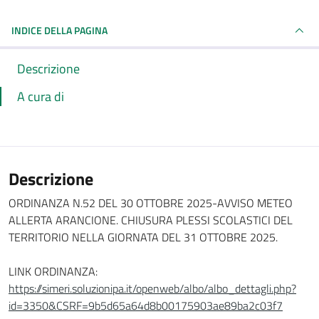
INDICE DELLA PAGINA
Descrizione
A cura di
Descrizione
ORDINANZA N.52 DEL 30 OTTOBRE 2025-AVVISO METEO
ALLERTA ARANCIONE. CHIUSURA PLESSI SCOLASTICI DEL
TERRITORIO NELLA GIORNATA DEL 31 OTTOBRE 2025.
LINK ORDINANZA:
https://simeri.soluzionipa.it/openweb/albo/albo_dettagli.php?
id=3350&CSRF=9b5d65a64d8b00175903ae89ba2c03f7