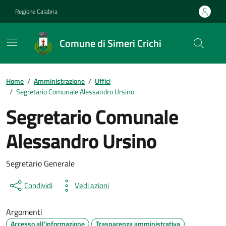
Vai ai contenuti
Vai al footer
Regione Calabria
Comune di Simeri Crichi
Home
/
Amministrazione
/
Uffici
/
Segretario Comunale Alessandro Ursino
Segretario Comunale
Alessandro Ursino
Segretario Generale
Condividi
Vedi azioni
Argomenti
Accesso all'informazione
Trasparenza amministrativa