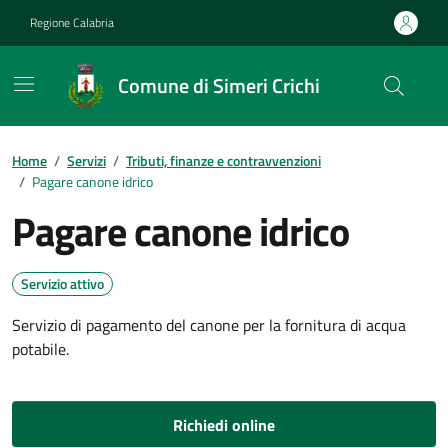
Vai ai contenuti
Vai al footer
Regione Calabria
Comune di Simeri Crichi
Home
/
Servizi
/
Tributi, finanze e contravvenzioni
/
Pagare canone idrico
Pagare canone idrico
Servizio attivo
Servizio di pagamento del canone per la fornitura di acqua
potabile.
Richiedi online