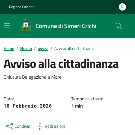
Vai ai contenuti
Vai al footer
Regione Calabria
Comune di Simeri Crichi
Home
/
Novità
/
avvisi
/
Avviso alla cittadinanza
Avviso alla cittadinanza
Dettagli della notizia
Chiusura Delegazione a Mare
Data:
Tempo di lettura:
1 min
10 Febbraio 2026
Condividi
Vedi azioni