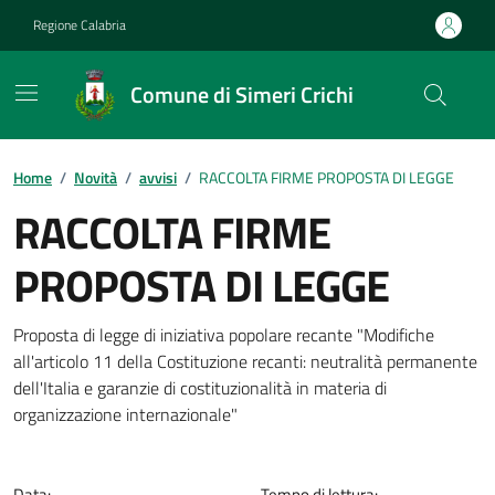
Vai ai contenuti
Vai al footer
Regione Calabria
Comune di Simeri Crichi
Home
/
Novità
/
avvisi
/
RACCOLTA FIRME PROPOSTA DI LEGGE
RACCOLTA FIRME
PROPOSTA DI LEGGE
Dettagli della notizia
Proposta di legge di iniziativa popolare recante "Modifiche
all'articolo 11 della Costituzione recanti: neutralità permanente
dell'Italia e garanzie di costituzionalità in materia di
organizzazione internazionale"
Data:
Tempo di lettura: