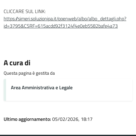
CLICCARE SUL LINK:
https://simeri.soluzionipa.it/openweb/albo/albo_dettagli.php?
id=3795&CSRF=615acdd92f3124f4e0eb5582bafe4a73
A cura di
Questa pagina è gestita da
Area Amministrativa e Legale
Ultimo aggiornamento:
05/02/2026, 18:17